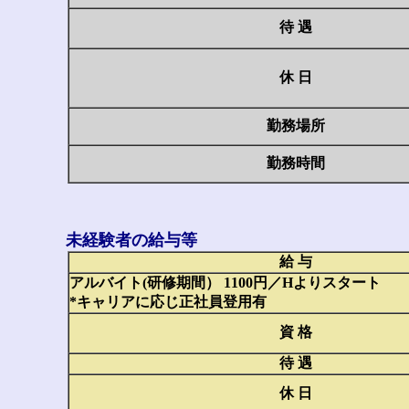
待 遇
休 日
勤務場所
勤務時間
未経験者の給与等
給 与
アルバイト(研修期間） 1100円／Hよりスタート
*キャリアに応じ正社員登用有
資 格
待 遇
休 日