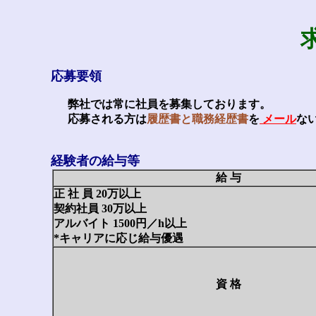
応募要領
弊社では常に社員を募集しております。
応募される方は
履歴書と職務経歴書
を
メール
な
経験者の給与等
給 与
正 社 員 20万以上
契約社員 30万以上
アルバイト 1500円／h以上
*キャリアに応じ給与優遇
資 格